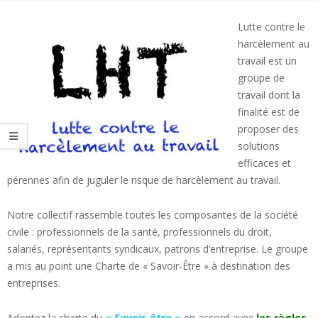
Menu
Lutte contre le
harcèlement au
travail est un
groupe de
travail dont la
finalité est de
proposer des
solutions
efficaces et
pérennes afin de juguler le risque de harcèlement au travail.
Notre collectif rassemble toutes les composantes de la société
civile : professionnels de la santé, professionnels du droit,
salariés, représentants syndicaux, patrons d’entreprise. Le groupe
a mis au point une Charte de « Savoir-Être » à destination des
entreprises.
Adoptez la charte du
« Savoir-être »
en accord avec
les règles