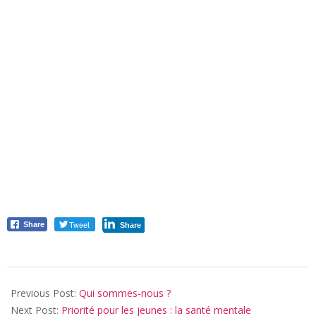
Tweet
Share
Share
2020-
01-
Previous Post:
Qui sommes-nous ?
28
Next Post:
Priorité pour les jeunes : la santé mentale